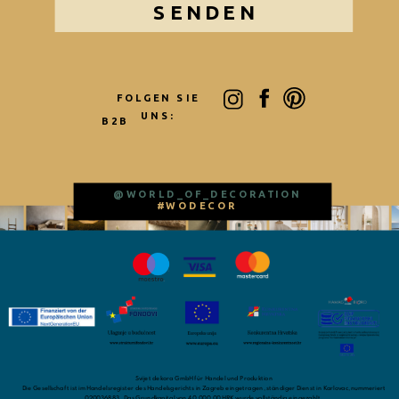
SENDEN
FOLGEN SIE
UNS:
B2B
@WORLD_OF_DECORATION
#WODECOR
Svijet dekora GmbH für Handel und Produktion
Die Gesellschaft ist im Handelsregister des Handelsgerichts in Zagreb eingetragen, ständiger Dienst in Karlovac, nummeriert
020036883. Das Grundkapital von 40.000.00 HRK wurde vollständig eingezahlt.