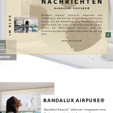
NACHRICHTEN
BANDALUX AIRPURE®
IM BLOG
Bandalux Airpure® Jalousien integrieren eine
Technologie, die die Luft reinigt. Diese Technologie
basiert auf der Anwendung einer Nanobeschichtung
auf dem Stoff, die, wenn sie durch Sonnenlicht und das
Prinzip der Photokatalyse aktiviert wird, zur
Eliminierung jeglicher Schadstoffpartikel aus der Luft
führt.
MEHR ERFAHREN
BANDALUX AIRPURE®
Bandalux Airpure® Jalousien integrieren eine