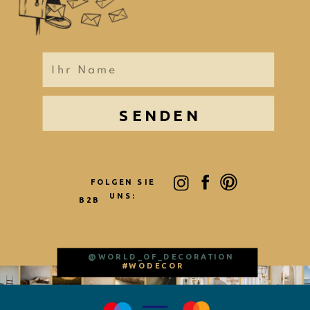
SENDEN
FOLGEN SIE
UNS:
B2B
@WORLD_OF_DECORATION
#WODECOR