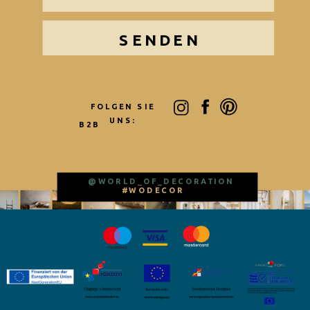
SENDEN
FOLGEN SIE
UNS:
B2B
@WORLD_OF_DECORATION
#WODECOR