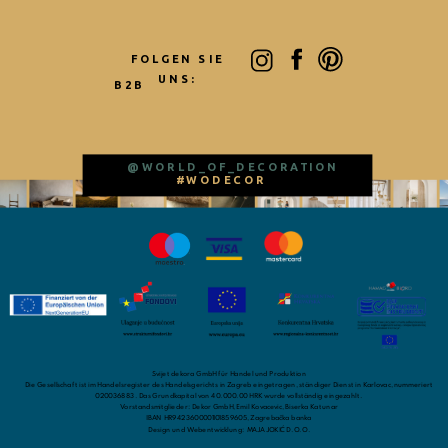
FOLGEN SIE
UNS:
B2B
@WORLD_OF_DECORATION
#WODECOR
Svijet dekora GmbH für Handel und Produktion
Die Gesellschaft ist im Handelsregister des Handelsgerichts in Zagreb eingetragen, ständiger Dienst in Karlovac, nummeriert
020036883. Das Grundkapital von 40.000.00 HRK wurde vollständig eingezahlt.
Vorstandsmitglieder: Dekor GmbH, Emil Kovacevic, Biserka Katunar
IBAN HR9423600001101859605, Zagrebačka banka
Design und Webentwicklung: MAJA JOKIĆ D.O.O.